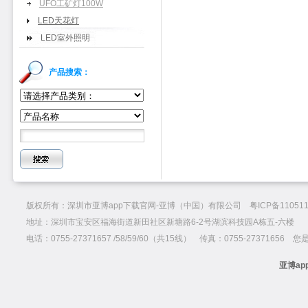
UFO工矿灯100W
LED天花灯
LED室外照明
产品搜索：
版权所有：深圳市亚博app下载官网-亚博（中国）有限公司 粤ICP备110511
地址：深圳市宝安区福海街道新田社区新塘路6-2号湖滨科技园A栋五-六楼
电话：0755-27371657 /58/59/60（共15线） 传真：0755-27371656 
亚博ap