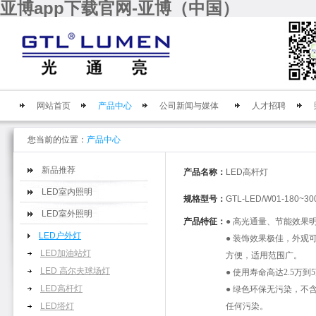
亚博app下载官网-亚博（中国）
网站首页
产品中心
公司新闻与媒体
人才招聘
您当前的位置：
产品中心
新品推荐
产品名称：
LED高杆灯
LED室内照明
规格型号：
GTL-LED/W01-180~3
LED室外照明
产品特征：
● 高光通量、节能效果
LED户外灯
● 装饰效果极佳，外观
LED加油站灯
方便，适用范围广。
LED 高尔夫球场灯
● 使用寿命高达2.5万
LED高杆灯
● 绿色环保无污染，不
LED塔灯
任何污染。