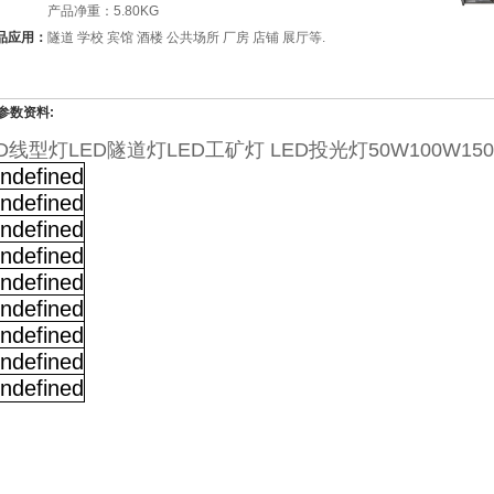
产品净重：5.80KG
品应用：
隧道 学校 宾馆 酒楼 公共场所 厂房 店铺 展厅等.
参数资料:
D线型灯LED隧道灯LED工矿灯 LED投光灯50W100W150