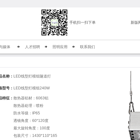
手机扫一扫下单
新版
与媒体
人才招聘
照明应用
联系我们
品名称：
LED线型灯模组隧道灯
格型号：
LED线型灯模组240W
品特征：
散热器铝材：6063铝
散热器处理：喷粉
防水等级：IP65
透镜角度：60*120度
最大旋转角度：100度
包装尺寸：1430*110*165