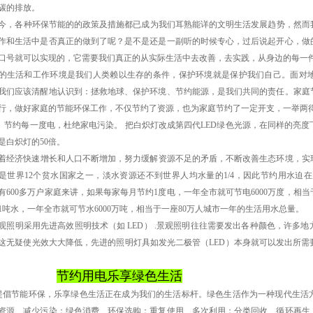
碳的排放。
，各种环保节能的的政策及措施都已成为我们耳熟能详的文明生活发展趋势，然而
作和生活中是否真正的做到了呢？是不是还是一副听的时候专心，过后说起开心，做
口号就可以实现的，它需要我们真正的从实际生活中去改善，去实践，从身边的每一
的生活和工作环境是我们人类赖以生存的条件，保护环境就是保护我们自己。面对
我们应该清醒地认识到：拯救地球、保护环境、节约能源，是我们共同的责任。家庭
行，做好家庭的节能环保工作，不仅节约了资源，也为家庭节约了一定开支，一举两
 节约每一度电，杜绝家电污染。 把白炽灯改成第四代LED绿色光源，在同样的亮
是白炽灯的50倍。
.随着经济快速增长和人口不断增加，努力缓解资源不足的矛盾，不断改善生态环境，
是世界12个贫水国家之一，淡水资源还不到世界人均水量的1/4，因此节约用水迫在眉
有600多万户家庭来讲，如果每家每月节约1度电，一年全市就可节电6000万度，相
1吨水，一年全市就可节水6000万吨，相当于一座80万人城市一年的生活用水总量。
 景观照明采用先进高效照明技术（如 LED） .景观照明往往需要发出各种颜色，许
这无疑使光效大大降低，先进的照明灯具如发光二极管（LED）本身就可以发出所需
节约用电乐享绿色生活
节能环保，乐享绿色生活正在成为我们的生活标杆。绿色生活作为一种现代生活方
资源、减少污染；绿色消费、环保选购；重复使用、多次利用；分类回收、循环再生