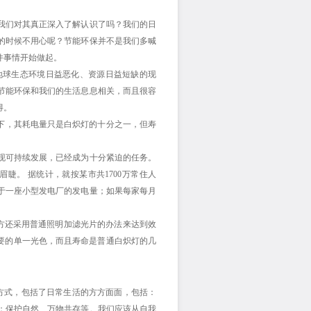
我们对其真正深入了解认识了吗？我们的日
的时候不用心呢？节能环保并不是我们多喊
件事情开始做起。
地球生态环境日益恶化、资源日益短缺的现
节能环保和我们的生活息息相关，而且很容
得。
度下，其耗电量只是白炽灯的十分之一，但寿
实现可持续发展，已经成为十分紧迫的任务。
睫。 据统计，就按某市共1700万常住人
当于一座小型发电厂的发电量；如果每家每月
多地方还采用普通照明加滤光片的办法来达到效
要的单一光色，而且寿命是普通白炽灯的几
式，包括了日常生活的方方面面，包括：
；保护自然、万物共存等。我们应该从自我