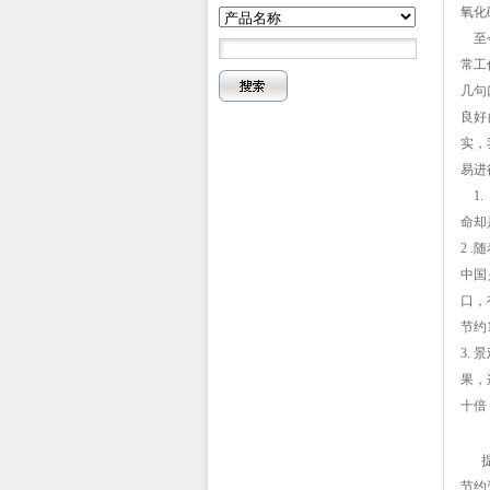
氧化
至今
常工
几句
良好
实，
易进
1.
命却
2 
中国
口，
节约
3.
果，
十倍
提倡
节约