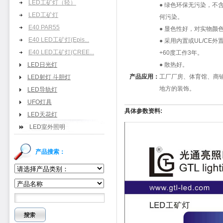
LED工矿灯（轻）
●
绿色环保无污染，不
LED工矿灯
何污染。
E40 PAR55
●
显色性好，对实物颜
E40 LED工矿灯(Epis...
●
采用内置或
UL/CE
外
E40 LED工矿灯(CREE...
+60
度工作
3
年。
LED日光灯
●
散热好。
产品应用：
工厂厂房、体育馆、商
LED射灯 斗胆灯
地方的装饰。
LED导轨灯
UFO灯具
具体参数资料:
LED天花灯
LED室外照明
产品搜索：