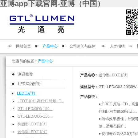
亚博app下载官网-亚博（中国）
网站首页
产品中心
公司新闻与媒体
人才招聘
您当前的位置：
产品中心
新品推荐
产品名称：
迷你型LED工矿灯
LED室内照明
规格型号：
GTL-LED/G03-20/30W
LED工矿灯
产品特征：
LED工矿灯 高杆灯 球场LE...
●
CREE
原装
LED
，高
GTL-LED/GO5-150...
灯相比可节能
60%
以上
GTL-LED/UO6-150...
●
装饰效果极佳，外观
椭圆型LED工矿灯
便，适用范围广。
迷你型LED工矿灯
●
使用寿命高达
2.5
万到