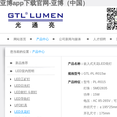
亚博app下载官网-亚博（中国）
网站首页
产品中心
公司新闻与媒体
人才招聘
您当前的位置：
产品中心
新品推荐
产品名称：
嵌入式天花LED筒灯
LED室内照明
规格型号：
GTL-PL-R015w
LED工矿灯
产品特征：
型号：PL-R015
LED日光灯
灯珠：SMD2835
LED射灯 斗胆灯
功率：15W
LED导轨灯
电压：AC 85-265V；
UFO灯具
外径尺寸：￠195*25m
LED天花灯
开孔尺寸：175mm