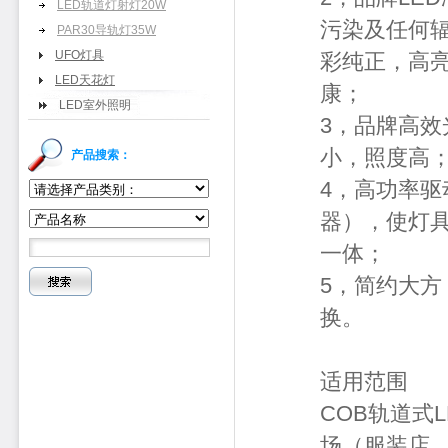
LED轨道灯射灯20W
污染及任何
PAR30导轨灯35W
UFO灯具
彩纯正，高
LED天花灯
康；
LED室外照明
3，品牌高效
小，照度高
产品搜索：
4，高功率驱
器），使灯
一体；
5，简约大方
换。
适用范围
COB轨道式L
场（服装店