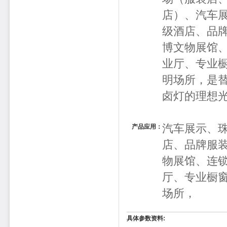
店）、汽车
级酒店、品
博文物展馆
业厅、专业
明场所，是
卤灯的理想
汽车展示、
产品应用：
店、品牌服
物展馆、连
厅、专业橱
场所，
具体参数资料: