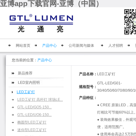
亚博app下载官网-亚博（中国）
网站首页
产品中心
公司新闻与媒体
人才招聘
您当前的位置：
产品中心
新品推荐
产品名称：
LED工矿灯
LED室内照明
GTL-LED/G01-
规格型号：
30/40/50/60/70/80/90/
LED工矿灯
产品特征：
LED工矿灯 高杆灯 球场LE...
●
CREE
原装
LED
，高
GTL-LED/GO5-150...
灯相比可节能
60%
以上
GTL-LED/UO6-150...
●
装饰效果极佳，外观
椭圆型LED工矿灯
便，适用范围广。
迷你型LED工矿灯
●
使用寿命高达
2.5
万到