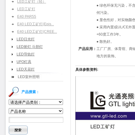
LED工矿灯（轻）
●
绿色环保无污染，不
LED工矿灯
何污染。
E40 PAR55
●
显色性好，对实物颜
E40 LED工矿灯(Epis...
●
采用内置或
UL/CE
外
E40 LED工矿灯(CREE...
+60
度工作
3
年。
LED日光灯
●
散热好。
LED射灯 斗胆灯
产品应用：
工厂厂房、体育馆、商
LED导轨灯
地方的装饰。
UFO灯具
LED天花灯
具体参数资料:
LED室外照明
产品搜索：